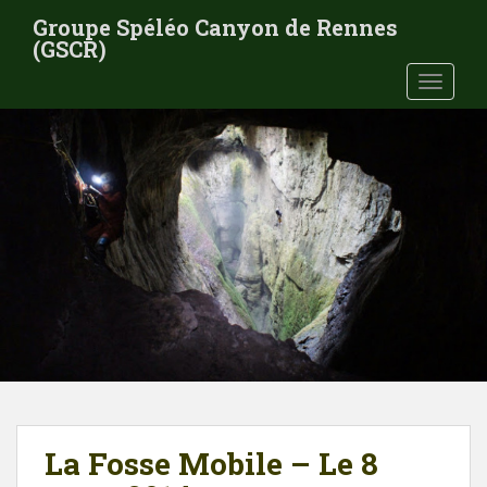
S
Groupe Spéléo Canyon de Rennes
k
(GSCR)
i
TOGGLE
p
t
o
m
a
i
n
c
o
n
t
e
n
t
La Fosse Mobile – Le 8