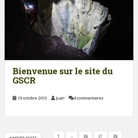
Bienvenue sur le site du
GSCR
19 octobre 2013
Juan
4 commentaires
NAVIGATION
1
…
36
37
38