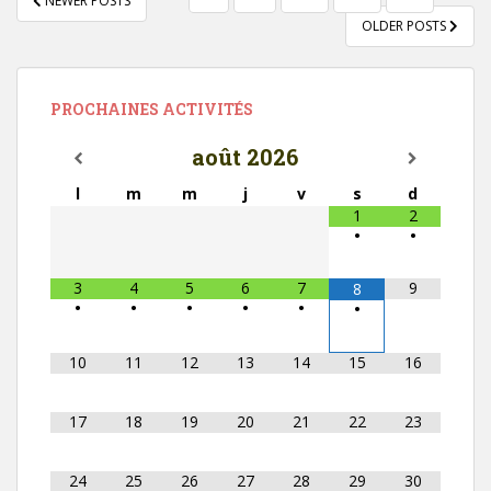
NEWER POSTS
DES
OLDER POSTS
ARTICLES
PROCHAINES ACTIVITÉS
août
2026
l
m
m
j
v
s
d
1
2
•
•
3
4
5
6
7
9
8
•
•
•
•
•
•
10
11
12
13
14
15
16
17
18
19
20
21
22
23
24
25
26
27
28
29
30