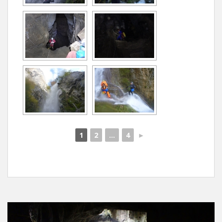
1
2
...
4
►