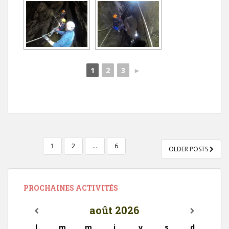
1
2
3
►
NAVIGATION
1
2
…
6
OLDER POSTS
DES
ARTICLES
PROCHAINES ACTIVITÉS
août
2026
l
m
m
j
v
s
d