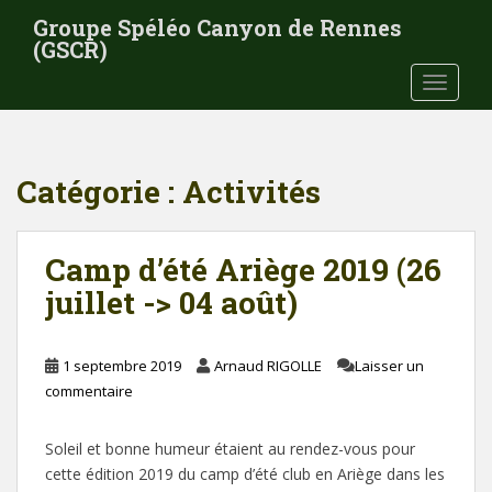
S
Groupe Spéléo Canyon de Rennes
k
(GSCR)
i
TOGGLE
p
t
o
m
Catégorie :
Activités
a
i
n
Camp d’été Ariège 2019 (26
c
o
juillet -> 04 août)
n
t
e
1 septembre 2019
Arnaud RIGOLLE
Laisser un
n
commentaire
t
Soleil et bonne humeur étaient au rendez-vous pour
cette édition 2019 du camp d’été club en Ariège dans les