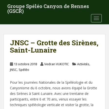
S
Groupe Spéléo Canyon de Rennes
k
(GSCR)
i
TOGGLE
p
t
o
m
JNSC – Grotte des Sirènes,
a
i
Saint-Lunaire
n
c
,
o
13 octobre 2018
Vedran VUKOTIC
Activités
,
n
JNSC
Spéléo
t
e
Pour les journées Nationales de la Spéléologie et du
n
Canyonisme du 6 octobre, nous avons équipé la Grotte
t
des Sirènes à Saint-Lunaire. Avec une trentaine de
participants, entre 6 et 70 ans, venus essayer les
techniques spéléologie verticale et visiter la grotte, la