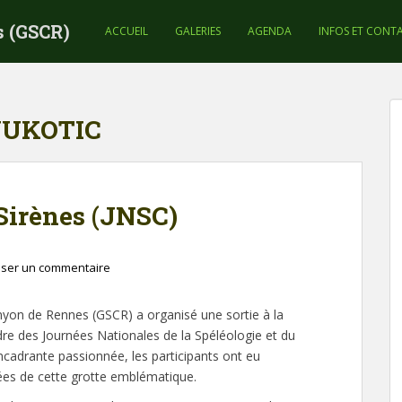
s (GSCR)
ACCUEIL
GALERIES
AGENDA
INFOS ET CONT
VUKOTIC
 Sirènes (JNSC)
sser un commentaire
yon de Rennes (GSCR) a organisé une sortie à la
dre des Journées Nationales de la Spéléologie et du
encadrante passionnée, les participants ont eu
hées de cette grotte emblématique.