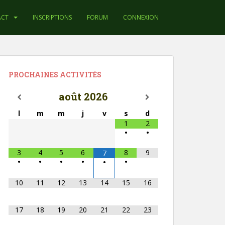
ACT
INSCRIPTIONS
FORUM
CONNEXION
PROCHAINES ACTIVITÉS
août
2026
l
m
m
j
v
s
d
1
2
•
•
3
4
5
6
8
9
7
•
•
•
•
•
•
10
11
12
13
14
15
16
17
18
19
20
21
22
23