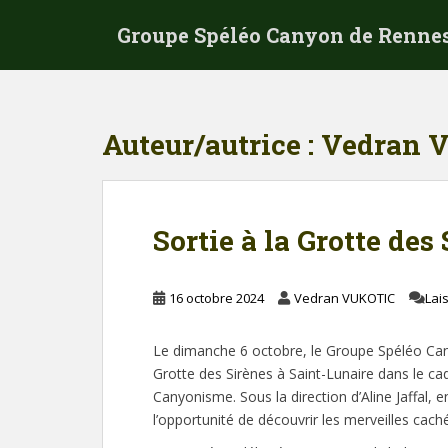
S
Groupe Spéléo Canyon de Renne
k
i
p
t
o
Auteur/autrice :
Vedran 
m
a
i
n
Sortie à la Grotte des
c
o
n
16 octobre 2024
Vedran VUKOTIC
Lai
t
e
Le dimanche 6 octobre, le Groupe Spéléo Can
n
Grotte des Sirènes à Saint-Lunaire dans le ca
t
Canyonisme. Sous la direction d’Aline Jaffal, 
l’opportunité de découvrir les merveilles cac