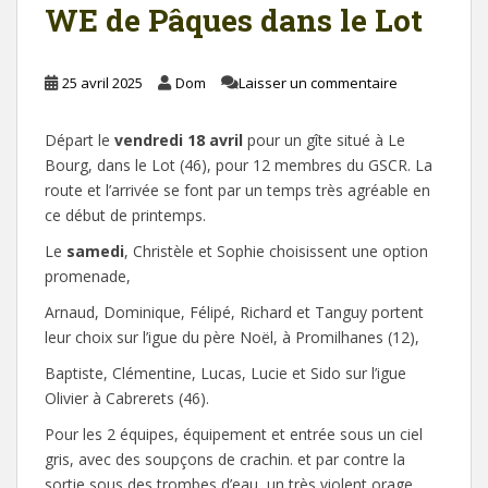
WE de Pâques dans le Lot
25 avril 2025
Dom
Laisser un commentaire
Départ le
vendredi 18 avril
pour un gîte situé à Le
Bourg, dans le Lot (46), pour 12 membres du GSCR. La
route et l’arrivée se font par un temps très agréable en
ce début de printemps.
Le
samedi
, Christèle et Sophie choisissent une option
promenade,
Arnaud, Dominique, Félipé, Richard et Tanguy portent
leur choix sur l’igue du père Noël, à Promilhanes (12),
Baptiste, Clémentine, Lucas, Lucie et Sido sur l’igue
Olivier à Cabrerets (46).
Pour les 2 équipes, équipement et entrée sous un ciel
gris, avec des soupçons de crachin. et par contre la
sortie sous des trombes d’eau, un très violent orage.