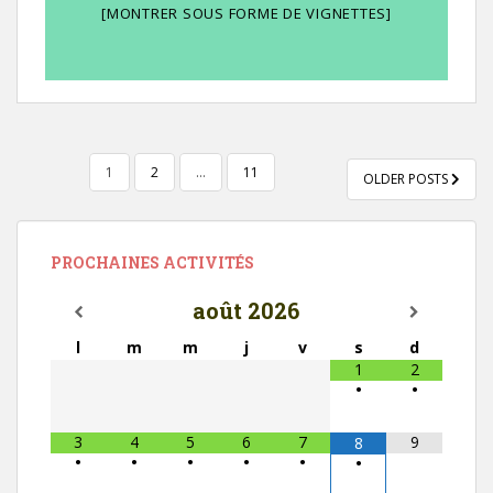
[MONTRER SOUS FORME DE VIGNETTES]
NAVIGATION
1
2
…
11
OLDER POSTS
DES
ARTICLES
PROCHAINES ACTIVITÉS
août
2026
l
m
m
j
v
s
d
1
2
•
•
3
4
5
6
7
9
8
•
•
•
•
•
•