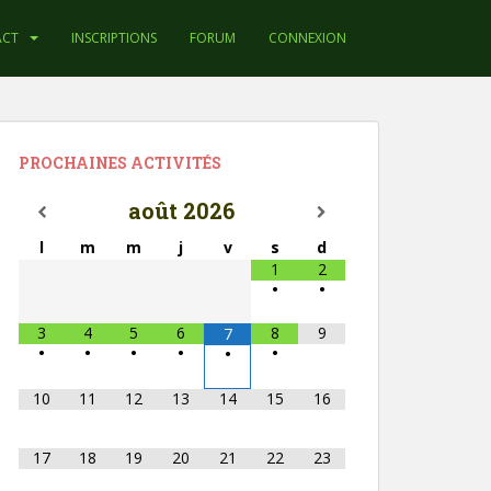
ACT
INSCRIPTIONS
FORUM
CONNEXION
PROCHAINES ACTIVITÉS
août
2026
l
m
m
j
v
s
d
1
2
•
•
3
4
5
6
8
9
7
•
•
•
•
•
•
10
11
12
13
14
15
16
17
18
19
20
21
22
23