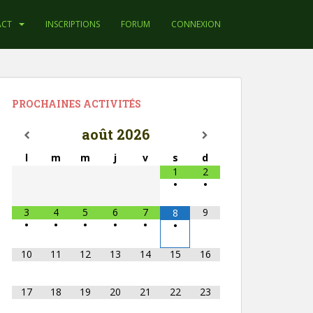
ACT
INSCRIPTIONS
FORUM
CONNEXION
PROCHAINES ACTIVITÉS
août
2026
l
m
m
j
v
s
d
1
2
•
•
3
4
5
6
7
9
8
•
•
•
•
•
•
10
11
12
13
14
15
16
17
18
19
20
21
22
23