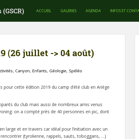
s (GSCR)
ACCUEIL
GALERIES
AGENDA
INFOS ET CONT
 (26 juillet -> 04 août)
,
,
,
,
ctivités
Canyon
Enfants
Géologie
Spéléo
s pour cette édition 2019 du camp d’été club en Ariège
ticipants du club mais aussi de nombreux amis venus
nyoning: on a compté près de 40 personnes en pic, dont
n large et en travers car idéal pour l’initiation avec un
rencontrer (tyrolienne, rappels, sauts, toboggans, …)