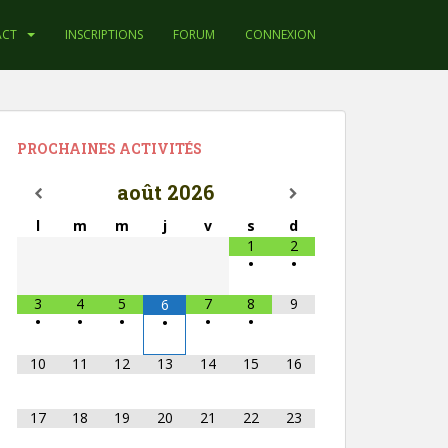
ACT
INSCRIPTIONS
FORUM
CONNEXION
PROCHAINES ACTIVITÉS
août
2026
l
m
m
j
v
s
d
1
2
•
•
3
4
5
7
8
9
6
•
•
•
•
•
•
10
11
12
13
14
15
16
17
18
19
20
21
22
23