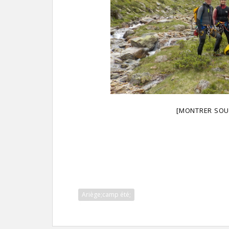
[MONTRER SOU
Ariège;camp été;