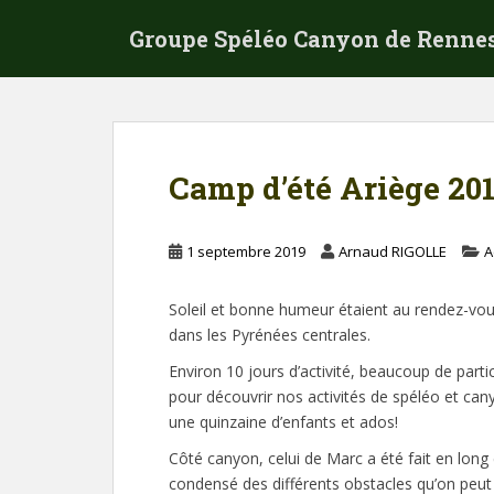
S
Groupe Spéléo Canyon de Renne
k
i
p
t
o
m
Camp d’été Ariège 2019
a
i
n
1 septembre 2019
Arnaud RIGOLLE
A
c
o
Soleil et bonne humeur étaient au rendez-vou
n
dans les Pyrénées centrales.
t
e
Environ 10 jours d’activité, beaucoup de par
n
pour découvrir nos activités de spéléo et ca
t
une quinzaine d’enfants et ados!
Côté canyon, celui de Marc a été fait en long e
condensé des différents obstacles qu’on peut 