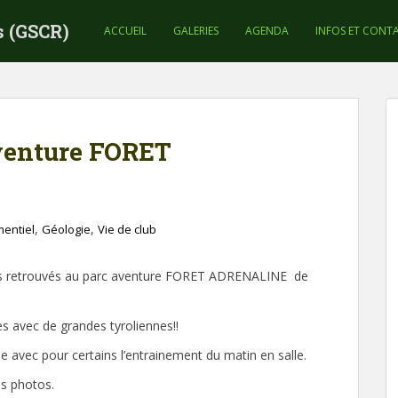
s (GSCR)
ACCUEIL
GALERIES
AGENDA
INFOS ET CONT
venture FORET
,
,
entiel
Géologie
Vie de club
s retrouvés au parc aventure FORET ADRENALINE de
 avec de grandes tyroliennes!!
 avec pour certains l’entrainement du matin en salle.
s photos.