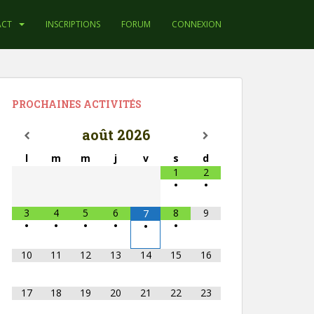
ACT
INSCRIPTIONS
FORUM
CONNEXION
PROCHAINES ACTIVITÉS
août
2026
l
m
m
j
v
s
d
1
2
•
•
3
4
5
6
8
9
7
•
•
•
•
•
•
10
11
12
13
14
15
16
17
18
19
20
21
22
23