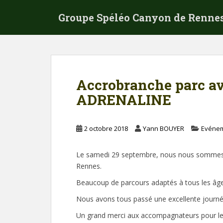
S
Groupe Spéléo Canyon de Renne
k
i
p
t
o
m
Accrobranche parc a
a
ADRENALINE
i
n
c
2 octobre 2018
Yann BOUYER
Evénem
o
n
t
Le samedi 29 septembre, nous nous somme
e
Rennes.
n
Beaucoup de parcours adaptés à tous les âges
t
Nous avons tous passé une excellente journée
Un grand merci aux accompagnateurs pour le