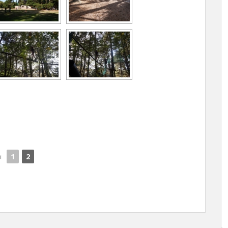
◄
1
2