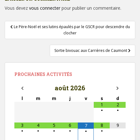
Vous devez
vous connecter
pour publier un commentaire.
Navigation
Le Père-Noël et ses lutins épaulés par le GSCR pour descendre du
de
clocher
l’article
Sortie bivouac aux Carrières de Caumont
PROCHAINES ACTIVITÉS
août
2026
l
m
m
j
v
s
d
1
2
•
•
3
4
5
6
8
9
7
•
•
•
•
•
•