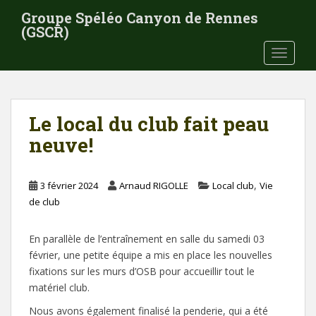
S
Groupe Spéléo Canyon de Rennes
k
(GSCR)
i
TOGGLE
p
t
o
m
Le local du club fait peau
a
i
neuve!
n
c
,
o
3 février 2024
Arnaud RIGOLLE
Local club
Vie
n
de club
t
e
En parallèle de l’entraînement en salle du samedi 03
n
février, une petite équipe a mis en place les nouvelles
t
fixations sur les murs d’OSB pour accueillir tout le
matériel club.
Nous avons également finalisé la penderie, qui a été