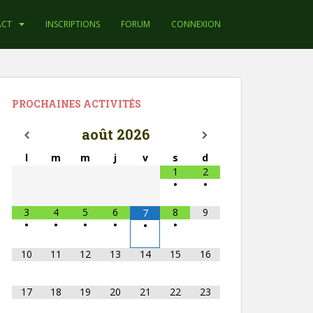
ACT
INSCRIPTIONS
FORUM
CONNEXION
PROCHAINES ACTIVITÉS
août
2026
l
m
m
j
v
s
d
1
2
•
•
3
4
5
6
8
9
7
•
•
•
•
•
•
10
11
12
13
14
15
16
17
18
19
20
21
22
23