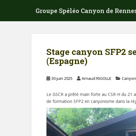
S
Groupe Spéléo Canyon de Renne
k
i
p
t
o
m
Stage canyon SFP2 s
a
(Espagne)
i
n
c
30 juin 2025
Arnaud RIGOLLE
Canyon
o
n
t
Le GSCR a prêté main forte au CSR-H du 21 au
e
de formation SFP2 en canyonisme dans la ré
n
t