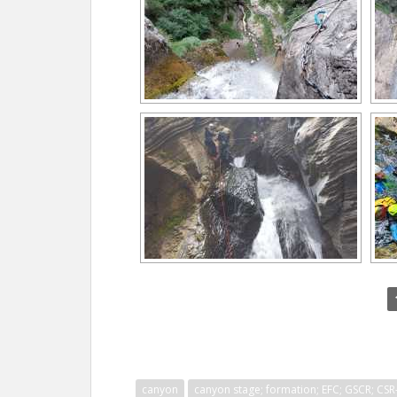
canyon
canyon stage; formation; EFC; GSCR; CSR