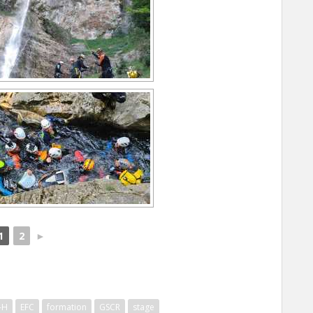
1
2
►
-H
EFC
formation
GSCR
stage