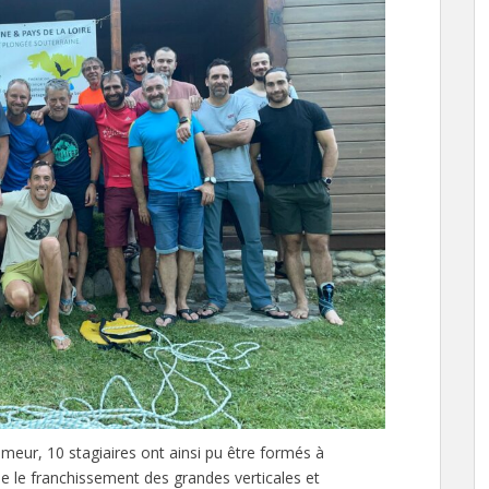
meur, 10 stagiaires ont ainsi pu être formés à
e le franchissement des grandes verticales et